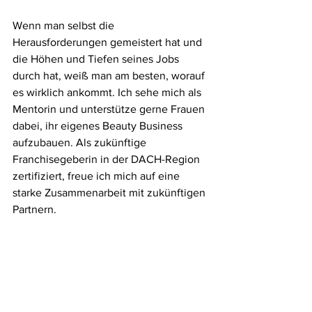
Wenn man selbst die 
Herausforderungen gemeistert hat und 
die Höhen und Tiefen seines Jobs 
durch hat, weiß man am besten, worauf 
es wirklich ankommt. Ich sehe mich als 
Mentorin und unterstütze gerne Frauen 
dabei, ihr eigenes Beauty Business 
aufzubauen. Als zukünftige 
Franchisegeberin in der DACH-Region 
zertifiziert, freue ich mich auf eine 
starke Zusammenarbeit mit zukünftigen 
Partnern. 
Man kann es alleine schaffen, aber mit 
einem erfolgreichem Partner an der 
Seite geht es schneller und einfacher.
Zum Abschluss, Betija, da wir in der 
Lifestyle Collection den Fokus auf 