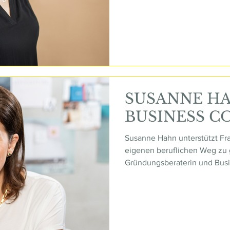
heraus zu regenerieren. Mit 
verbindet sie ästhetische Me
frische Konturen, mehr Spann
Erscheinungsbild zu fördern.
SUSANNE H
BUSINESS C
Susanne Hahn unterstützt Fra
eigenen beruflichen Weg zu 
Gründungsberaterin und Busi
betriebswirtschaftliche Exper
die persönlichen Herausforde
neu orientieren oder ein Bus
Empathie, Struktur und einem 
begleitet sie Frauen dabei, i