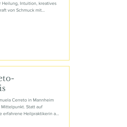
 Heilung, Intuition, kreatives
raft von Schmuck mit
eto-
is
anuela Cerreto in Mannheim
Mittelpunkt. Statt auf
e erfahrene Heilpraktikerin auf
rung, um die Haut von innen