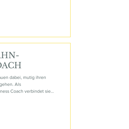
einem individuellen Ansatz
dizin und Naturheilkunde, um
kraft und ein authentisches
AHN-
OACH
uen dabei, mutig ihren
gehen. Als
ness Coach verbindet sie
tise mit tiefem Verständnis für
rungen von Frauen, die sich
iness aufbauen wollen. Mit
klaren Blick für Potenzial
hre Ideen in ein authentisches,